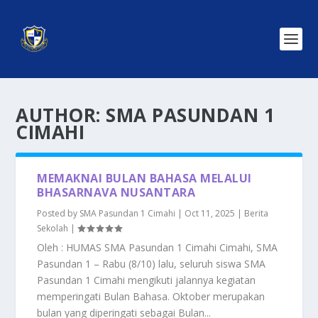
AUTHOR:
SMA PASUNDAN 1
CIMAHI
MEMAKNAI BULAN BAHASA MELALUI
BHASARNAVA NUSANTARA
Posted by
SMA Pasundan 1 Cimahi
|
Oct 11, 2025
|
Berita
Sekolah
|
Oleh : HUMAS SMA Pasundan 1 Cimahi Cimahi, SMA
Pasundan 1 – Rabu (8/10) lalu, seluruh siswa SMA
Pasundan 1 Cimahi mengikuti jalannya kegiatan
memperingati Bulan Bahasa. Oktober merupakan
bulan yang diperingati sebagai Bulan...