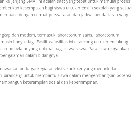
kan ke jenjang SMA, ini adalah saat yang tepat untuk memulai proses
memberikan kesempatan bagi siswa untuk memilih sekolah yang sesua
 membaca dengan cermat persyaratan dan jadwal pendaftaran yang
engkap dan modern, termasuk laboratorium sains, laboratorium
asih banyak lagi. Fasilitas-fasilitas ini dirancang untuk mendukung
laman belajar yang optimal bagi siswa-siswa. Para siswa juga akan
berpengalaman dalam bidangnya.
nawarkan berbagai kegiatan ekstrakurikuler yang menarik dan
n ini dirancang untuk membantu siswa dalam mengembangkan potensi
membangun keterampilan sosial dan kepemimpinan.