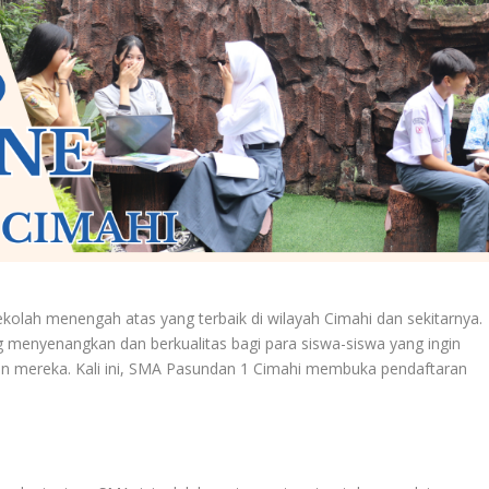
olah menengah atas yang terbaik di wilayah Cimahi dan sekitarnya.
 menyenangkan dan berkualitas bagi para siswa-siswa yang ingin
n mereka. Kali ini, SMA Pasundan 1 Cimahi membuka pendaftaran