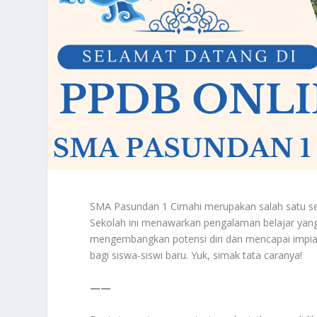
SMA Pasundan 1 Cimahi merupakan salah satu sek
Sekolah ini menawarkan pengalaman belajar yang
mengembangkan potensi diri dan mencapai impia
bagi siswa-siswi baru. Yuk, simak tata caranya!
——