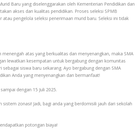
urid Baru yang diselenggarakan oleh Kementerian Pendidikan dan
akan akses dan kualitas pendidikan. Proses seleksi SPMB
atau pengelola seleksi penerimaan murid baru. Seleksi ini tidak
ah menengah atas yang berkualitas dan menyenangkan, maka SMA
angan lewatkan kesempatan untuk bergabung dengan komunitas
diri sebagai siswa baru sekarang. Ayo bergabung dengan SMA
didikan Anda yang menyenangkan dan bermanfaat!
 sampai dengan 15 Juli 2025.
sistem zonasi! Jadi, bagi anda yang berdomisili jauh dari sekolah
endapatkan potongan biaya!