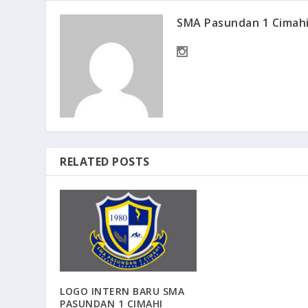
SMA Pasundan 1 Cimah
RELATED POSTS
LOGO INTERN BARU SMA
PASUNDAN 1 CIMAHI