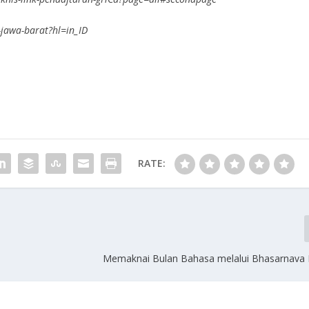
-jawa-barat?hl=in_ID
RATE:
Memaknai Bulan Bahasa melalui Bhasarnava