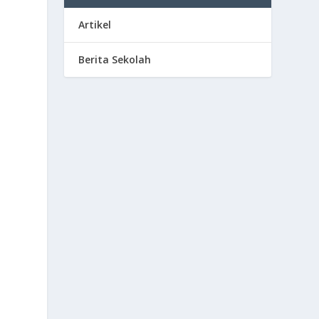
i
Artikel
Berita Sekolah