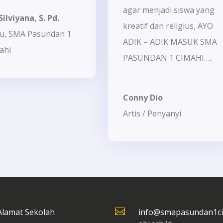
agar menjadi siswa yang
Silviyana, S. Pd.
kreatif dan religius, AYO
u
,
SMA Pasundan 1
ADIK – ADIK MASUK SMA
ahi
PASUNDAN 1 CIMAHI…..
Conny Dio
Artis / Penyanyi

Alamat Sekolah
info@smapasundan1c