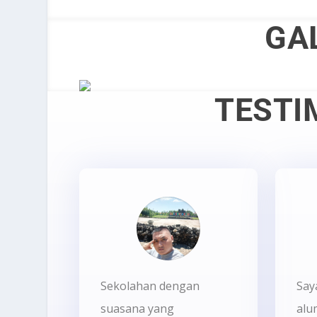
GA
TESTI
Sekolahan dengan
Say
suasana yang
alu