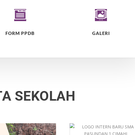


FORM PPDB
GALERI
TA SEKOLAH