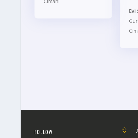
Cimahi
Evi 
Gur
Cim

FOLLOW