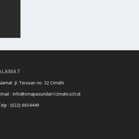
ALAMAT
Alamat :Jl. Terusan no. 32 Cimahi
Email : Info@smapasundan1cimahi.sch.id
Telp : (022) 6654449