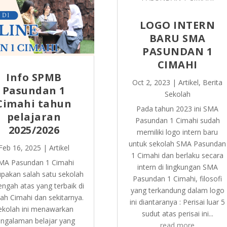
LOGO INTERN
BARU SMA
PASUNDAN 1
CIMAHI
Info SPMB
Oct 2, 2023
|
Artikel
,
Berita
Pasundan 1
Sekolah
Cimahi tahun
Pada tahun 2023 ini SMA
pelajaran
Pasundan 1 Cimahi sudah
2025/2026
memiliki logo intern baru
untuk sekolah SMA Pasundan
Feb 16, 2025
|
Artikel
1 Cimahi dan berlaku secara
MA Pasundan 1 Cimahi
intern di lingkungan SMA
pakan salah satu sekolah
Pasundan 1 Cimahi, filosofi
ngah atas yang terbaik di
yang terkandung dalam logo
yah Cimahi dan sekitarnya.
ini diantaranya : Perisai luar 5
ekolah ini menawarkan
sudut atas perisai ini...
ngalaman belajar yang
read more