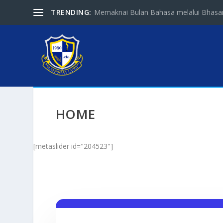
TRENDING:
Memaknai Bulan Bahasa melalui Bhasa
HOME
[metaslider id="204523"]