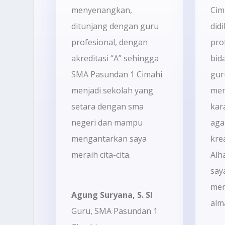
menyenangkan,
Cim
ditunjang dengan guru
did
profesional, dengan
pro
akreditasi “A” sehingga
bid
SMA Pasundan 1 Cimahi
gur
menjadi sekolah yang
me
setara dengan sma
kar
negeri dan mampu
aga
mengantarkan saya
kre
meraih cita-cita.
Alh
say
men
Agung Suryana, S. SI
alm
Guru
,
SMA Pasundan 1