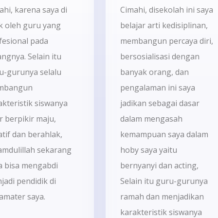
ahi, karena saya di
Cimahi, disekolah ini saya
ik oleh guru yang
belajar arti kedisiplinan,
fesional pada
membangun percaya diri,
angnya. Selain itu
bersosialisasi dengan
u-gurunya selalu
banyak orang, dan
mbangun
pengalaman ini saya
akteristik siswanya
jadikan sebagai dasar
r berpikir maju,
dalam mengasah
atif dan berahlak,
kemampuan saya dalam
amdulillah sekarang
hoby saya yaitu
a bisa mengabdi
bernyanyi dan acting,
jadi pendidik di
Selain itu guru-gurunya
amater saya.
ramah dan menjadikan
karakteristik siswanya